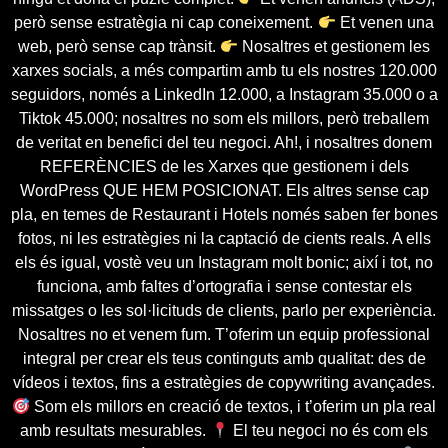
però sense estratègia ni cap coneixement.
Et venen una
web, però sense cap trànsit.
Nosaltres et gestionem les
xarxes socials, a més compartim amb tu els nostres 120.000
seguidors, només a LinkedIn 12.000, a Instagram 35.000 o a
Tiktok 45.000; nosaltres no som els millors, però treballem
de veritat en benefici del teu negoci. Ah!, i nosaltres donem
REFERÈNCIES de les Xarxes que gestionem i dels
WordPress QUE HEM POSICIONAT. Els altres sense cap
pla, en temes de Restaurant i Hotels només saben fer bones
fotos, ni les estratègies ni la captació de cients reals. A ells
els és igual, vostè veu un Instagram molt bonic; així i tot, no
funciona, amb faltes d’ortografia i sense contestar els
missatges o les sol·licituds de clients, parlo per experiència.
Nosaltres no et venem fum. T’oferim un equip professional
integral per crear els teus continguts amb qualitat: des de
vídeos i textos, fins a estratègies de copywriting avançades.
Som els millors en creació de textos, i t’oferim un pla real
amb resultats mesurables.
El teu negoci no és com els