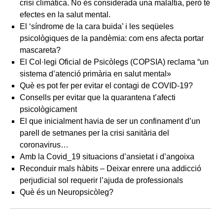
crisi climàtica. No és considerada una malaltia, però té
efectes en la salut mental.
El ‘síndrome de la cara buida’ i les seqüeles
psicològiques de la pandèmia: com ens afecta portar
mascareta?
El Col·legi Oficial de Psicòlegs (COPSIA) reclama “un
sistema d’atenció primària en salut mental»
Què es pot fer per evitar el contagi de COVID-19?
Consells per evitar que la quarantena t’afecti
psicològicament
El que inicialment havia de ser un confinament d’un
parell de setmanes per la crisi sanitària del
coronavirus…
Amb la Covid_19 situacions d’ansietat i d’angoixa
Reconduir mals hàbits – Deixar enrere una addicció
perjudicial sol requerir l’ajuda de professionals
Què és un Neuropsicòleg?