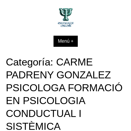
Skip
to
content
Menú +
Categoría:
CARME
PADRENY GONZALEZ
PSICOLOGA FORMACIÓ
EN PSICOLOGIA
CONDUCTUAL I
SISTÈMICA