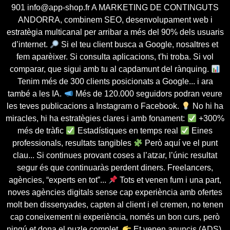
901 info@app-shop.fr A MARKETING DE CONTINGUTS
ANDORRA, combinem SEO, desenvolupament web i
estratègia multicanal per arribar a més del 90% dels usuaris
d’internet.
Si el teu client busca a Google, nosaltres et
fem aparèixer. Si consulta aplicacions, t'hi troba. Si vol
comparar, que sigui amb tu al capdamunt del rànquing.
Tenim més de 300 clients posicionats a Google... i ara
també a les IA.
Més de 120.000 seguidors podran veure
les teves publicacions a Instagram o Facebook.
No hi ha
miracles, hi ha estratègies clares i amb fonament:
+300%
més de tràfic
Estadístiques en temps real
Eines
professionals, resultats tangibles
Però aquí ve el punt
clau... Si continues provant coses a l’atzar, l’únic resultat
segur és que continuaràs perdent diners. Freelancers,
agències, “experts en tot”...
Tots et venen fum i una part,
noves agències digitals sense cap experiència amb ofertes
molt ben dissenyades, capten al client i el cremen, no tenen
cap coneixement ni experiència, només un bon curs, però
ningú et dona el puzle complet.
Et venen anuncis (ADS),