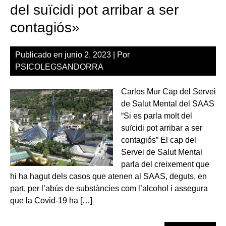
part
del suïcidi pot arribar a ser
del
contagiós»
17
de
set
Publicado en
junio 2, 2023
| Por
El
PSICOLEGSANDORRA
cos
del
Carlos Mur Cap del Servei
no
de Salut Mental del SAAS
ser
“Si es parla molt del
és
suïcidi pot arribar a ser
de
contagiós” El cap del
470
Servei de Salut Mental
eur
parla del creixement que
hi ha hagut dels casos que atenen al SAAS, deguts, en
part, per l’abús de substàncies com l’alcohol i assegura
que la Covid-19 ha […]