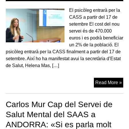
El psicòleg entrarà per la
CASS a partir del 17 de
setembre El cost del nou
servei és de 470.000
euros i es podrà beneficiar
un 2% de la població. El
psicòleg entrarà per la CASS finalment a partir del 17 de
setembre. Així ho ha manifestat avui la secretària d’Estat
de Salut, Helena Mas, […]
El
Read More »
psi
ent
Carlos Mur Cap del Servei de
per
la
Salut Mental del SAAS a
CA
ANDORRA: «Si es parla molt
a