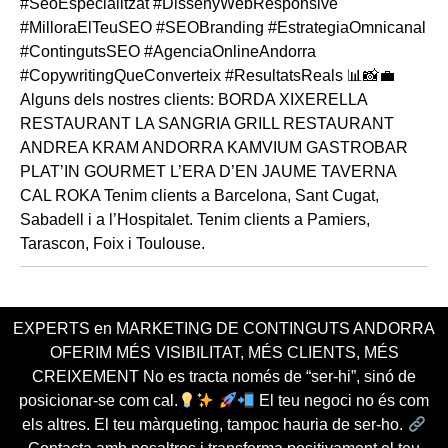
EXPERTS en MARKETING DE CONTINGUTS ANDORRA
OFERIM MÉS VISIBILITAT, MÉS CLIENTS, MÉS
CREIXEMENT No es tracta només de “ser-hi”, sinó de
posicionar-se com cal.
El teu negoci no és com
els altres. El teu màrqueting, tampoc hauria de ser-ho.