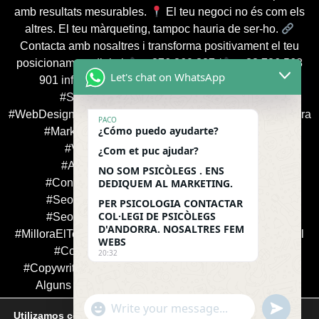
amb resultats mesurables.
El teu negoci no és com els
altres. El teu màrqueting, tampoc hauria de ser-ho.
Contacta amb nosaltres i transforma positivament el teu
posicionament digital:
+376 360 387 /
+33 786 568
Let's chat on WhatsApp
901 info@app-shop.fr
#AgenciaSEOAndorra
#SeoProfessionals #WordPressExperts
#WebDesignAndorra #PosicionamentSEO #SEOenAndorra
PACO
¿Cómo puedo ayudarte?
#MarketingDeContinguts #SeoParaEmpresas
#VisibilidadOnline #BrandingAndorra
¿Com et puc ajudar?
#AgenciaDigitalAndorra #WebCreativa
NO SOM PSICÒLEGS . ENS
#ContingutsProfessionals #SeoLocalAndorra
DEDIQUEM AL MARKETING.
#SeoMulticanal #AgenciaWordPressAndorra
PER PSICOLOGIA CONTACTAR
COL·LEGI DE PSICÒLEGS
#SeoEspecialitzat #DissenyWebResponsive
D'ANDORRA. NOSALTRES FEM
#MilloraElTeuSEO #SEOBranding #EstrategiaOmnicanal
WEBS
#ContingutsSEO #AgenciaOnlineAndorra
20:32
#CopywritingQueConverteix #ResultatsReals
Alguns dels nostres clients: BORDA XIXERELLA
RESTAURANT LA SANGRIA GRILL RESTAURANT
"
u
W
Utilizamos cookies para ofrecerte la mejor experiencia en