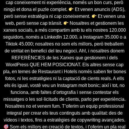
cap coneixement ni experiència, només un bon curs, però
ningú et dona el puzle complet.
Et venen anuncis (ADS),
però sense estratègia ni cap coneixement.
Et venen una
web, però sense cap trànsit.
Nosaltres et gestionem les
xarxes socials, a més compartim amb tu els nostres 120.000
seguidors, només a LinkedIn 12.000, a Instagram 35.000 o a
Tiktok 45.000; nosaltres no som els millors, però treballem
de veritat en benefici del teu negoci. Ah!, i nosaltres donem
REFERÈNCIES de les Xarxes que gestionem i dels
WordPress QUE HEM POSICIONAT. Els altres sense cap
pla, en temes de Restaurant i Hotels només saben fer bones
fotos, ni les estratègies ni la captació de cients reals. A ells
els és igual, vostè veu un Instagram molt bonic; així i tot, no
funciona, amb faltes d’ortografia i sense contestar els
missatges o les sol·licituds de clients, parlo per experiència.
Nosaltres no et venem fum. T’oferim un equip professional
integral per crear els teus continguts amb qualitat: des de
vídeos i textos, fins a estratègies de copywriting avançades.
Som els millors en creació de textos, i t’oferim un pla real