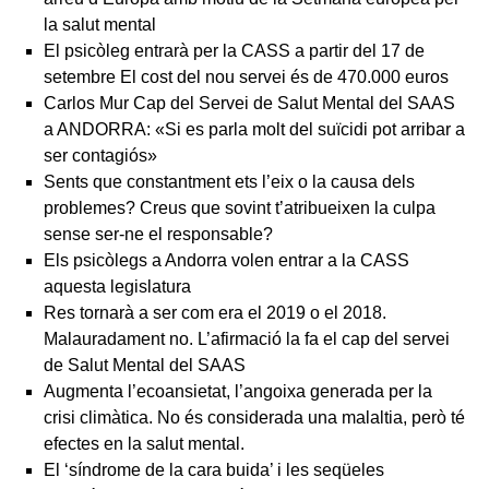
la salut mental
El psicòleg entrarà per la CASS a partir del 17 de
setembre El cost del nou servei és de 470.000 euros
Carlos Mur Cap del Servei de Salut Mental del SAAS
a ANDORRA: «Si es parla molt del suïcidi pot arribar a
ser contagiós»
Sents que constantment ets l’eix o la causa dels
problemes? Creus que sovint t’atribueixen la culpa
sense ser-ne el responsable?
Els psicòlegs a Andorra volen entrar a la CASS
aquesta legislatura
Res tornarà a ser com era el 2019 o el 2018.
Malauradament no. L’afirmació la fa el cap del servei
de Salut Mental del SAAS
Augmenta l’ecoansietat, l’angoixa generada per la
crisi climàtica. No és considerada una malaltia, però té
efectes en la salut mental.
El ‘síndrome de la cara buida’ i les seqüeles