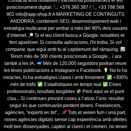
Contacta amb nosaltres i transforma positivament el teu
posicionament digital:
+376 360 387 /
+33 786 568
901 info@app-shop.fr A MARKETING DE CONTINGUTS
ANDORRA, combinem SEO, desenvolupament web i
estratègia multicanal per arribar a més del 90% dels usuaris
d’internet.
Si el teu client busca a Google, nosaltres et
fem aparèixer. Si consulta aplicacions, t'hi troba. Si vol
comparar, que sigui amb tu al capdamunt del rànquing.
Tenim més de 300 clients posicionats a Google... i ara
també a les IA.
Més de 120.000 seguidors podran veure
les teves publicacions a Instagram o Facebook.
No hi ha
miracles, hi ha estratègies clares i amb fonament:
+300%
més de tràfic
Estadístiques en temps real
Eines
professionals, resultats tangibles
Però aquí ve el punt
clau... Si continues provant coses a l’atzar, l’únic resultat
segur és que continuaràs perdent diners. Freelancers,
agències, “experts en tot”...
Tots et venen fum i una part,
noves agències digitals sense cap experiència amb ofertes
molt ben dissenyades, capten al client i el cremen, no tenen