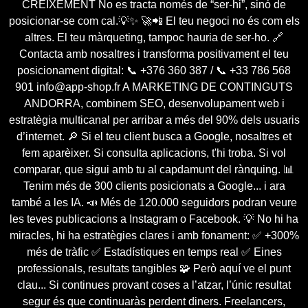
CREIXEMENT No es tracta només de “ser-hi”, sinó de
posicionar-se com cal.💡✨ 🚀📲 El teu negoci no és com els
altres. El teu màrqueting, tampoc hauria de ser-ho. 🔗
Contacta amb nosaltres i transforma positivament el teu
posicionament digital: 📞 +376 360 387 / 📞 +33 786 568
901 info@app-shop.fr A MARKETING DE CONTINGUTS
ANDORRA, combinem SEO, desenvolupament web i
estratègia multicanal per arribar a més del 90% dels usuaris
d’internet. 🔎 Si el teu client busca a Google, nosaltres et
fem aparèixer. Si consulta aplicacions, t'hi troba. Si vol
comparar, que sigui amb tu al capdamunt del rànquing. 📊
Tenim més de 300 clients posicionats a Google... i ara
també a les IA. 📣 Més de 120.000 seguidors podran veure
les teves publicacions a Instagram o Facebook. 💡 No hi ha
miracles, hi ha estratègies clares i amb fonament: ✅ +300%
més de tràfic ✅ Estadístiques en temps real ✅ Eines
professionals, resultats tangibles 🧩 Però aquí ve el punt
clau... Si continues provant coses a l’atzar, l’únic resultat
segur és que continuaràs perdent diners. Freelancers,