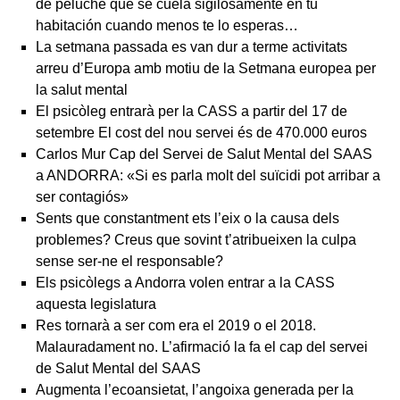
de peluche que se cuela sigilosamente en tu
habitación cuando menos te lo esperas…
La setmana passada es van dur a terme activitats
arreu d’Europa amb motiu de la Setmana europea per
la salut mental
El psicòleg entrarà per la CASS a partir del 17 de
setembre El cost del nou servei és de 470.000 euros
Carlos Mur Cap del Servei de Salut Mental del SAAS
a ANDORRA: «Si es parla molt del suïcidi pot arribar a
ser contagiós»
Sents que constantment ets l’eix o la causa dels
problemes? Creus que sovint t’atribueixen la culpa
sense ser-ne el responsable?
Els psicòlegs a Andorra volen entrar a la CASS
aquesta legislatura
Res tornarà a ser com era el 2019 o el 2018.
Malauradament no. L’afirmació la fa el cap del servei
de Salut Mental del SAAS
Augmenta l’ecoansietat, l’angoixa generada per la