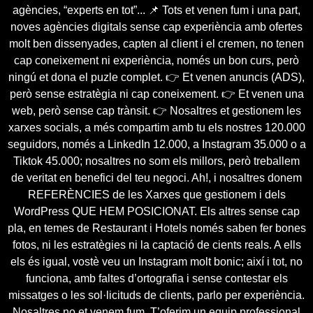
agències, “experts en tot”... 📌 Tots et venen fum i una part,
noves agències digitals sense cap experiència amb ofertes
molt ben dissenyades, capten al client i el cremen, no tenen
cap coneixement ni experiència, només un bon curs, però
ningú et dona el puzle complet. 👉 Et venen anuncis (ADS),
però sense estratègia ni cap coneixement. 👉 Et venen una
web, però sense cap trànsit. 👉 Nosaltres et gestionem les
xarxes socials, a més compartim amb tu els nostres 120.000
seguidors, només a LinkedIn 12.000, a Instagram 35.000 o a
Tiktok 45.000; nosaltres no som els millors, però treballem
de veritat en benefici del teu negoci. Ah!, i nosaltres donem
REFERÈNCIES de les Xarxes que gestionem i dels
WordPress QUE HEM POSICIONAT. Els altres sense cap
pla, en temes de Restaurant i Hotels només saben fer bones
fotos, ni les estratègies ni la captació de cients reals. A ells
els és igual, vostè veu un Instagram molt bonic; així i tot, no
funciona, amb faltes d’ortografia i sense contestar els
missatges o les sol·licituds de clients, parlo per experiència.
Nosaltres no et venem fum. T’oferim un equip professional