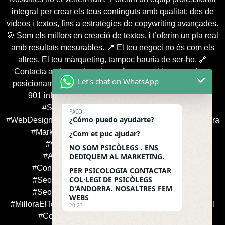
integral per crear els teus continguts amb qualitat: des de
vídeos i textos, fins a estratègies de copywriting avançades.
🎯 Som els millors en creació de textos, i t’oferim un pla real
amb resultats mesurables. 📍 El teu negoci no és com els
altres. El teu màrqueting, tampoc hauria de ser-ho. 🔗
Contacta amb nosaltres i transforma positivament el teu
Let's chat on WhatsApp
posicionament digital: 📞 +376 360 387 / 📞 +33 786 568
901 info@app-shop.fr 🎯 #AgenciaSEOAndorra
#SeoProfessionals #WordPressExperts
PACO
¿Cómo puedo ayudarte?
#WebDesignAndorra #PosicionamentSEO #SEOenAndorra
#MarketingDeContinguts #SeoParaEmpresas
¿Com et puc ajudar?
#VisibilidadOnline #BrandingAndorra
NO SOM PSICÒLEGS . ENS
#AgenciaDigitalAndorra #WebCreativa
DEDIQUEM AL MARKETING.
#ContingutsProfessionals #SeoLocalAndorra
PER PSICOLOGIA CONTACTAR
COL·LEGI DE PSICÒLEGS
#SeoMulticanal #AgenciaWordPressAndorra
D'ANDORRA. NOSALTRES FEM
#SeoEspecialitzat #DissenyWebResponsive
WEBS
#MilloraElTeuSEO #SEOBranding #EstrategiaOmnicanal
20:23
#ContingutsSEO #AgenciaOnlineAndorra