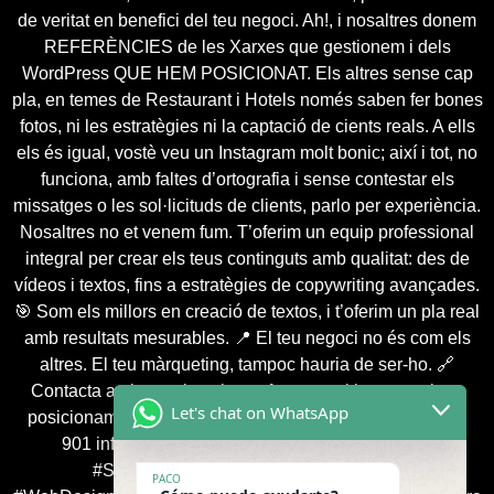
de veritat en benefici del teu negoci. Ah!, i nosaltres donem
REFERÈNCIES de les Xarxes que gestionem i dels
WordPress QUE HEM POSICIONAT. Els altres sense cap
pla, en temes de Restaurant i Hotels només saben fer bones
fotos, ni les estratègies ni la captació de cients reals. A ells
els és igual, vostè veu un Instagram molt bonic; així i tot, no
funciona, amb faltes d’ortografia i sense contestar els
missatges o les sol·licituds de clients, parlo per experiència.
Nosaltres no et venem fum. T’oferim un equip professional
integral per crear els teus continguts amb qualitat: des de
vídeos i textos, fins a estratègies de copywriting avançades.
🎯 Som els millors en creació de textos, i t’oferim un pla real
amb resultats mesurables. 📍 El teu negoci no és com els
altres. El teu màrqueting, tampoc hauria de ser-ho. 🔗
Contacta amb nosaltres i transforma positivament el teu
Let's chat on WhatsApp
posicionament digital: 📞 +376 360 387 / 📞 +33 786 568
901 info@app-shop.fr 🎯 #AgenciaSEOAndorra
#SeoProfessionals #WordPressExperts
PACO