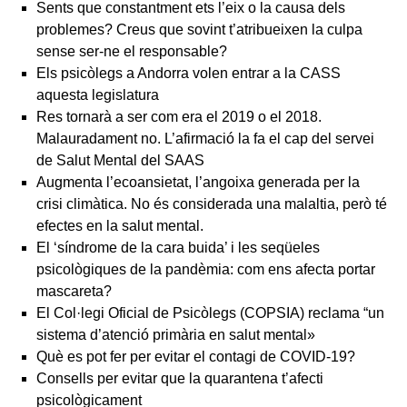
Sents que constantment ets l’eix o la causa dels
problemes? Creus que sovint t’atribueixen la culpa
sense ser-ne el responsable?
Els psicòlegs a Andorra volen entrar a la CASS
aquesta legislatura
Res tornarà a ser com era el 2019 o el 2018.
Malauradament no. L’afirmació la fa el cap del servei
de Salut Mental del SAAS
Augmenta l’ecoansietat, l’angoixa generada per la
crisi climàtica. No és considerada una malaltia, però té
efectes en la salut mental.
El ‘síndrome de la cara buida’ i les seqüeles
psicològiques de la pandèmia: com ens afecta portar
mascareta?
El Col·legi Oficial de Psicòlegs (COPSIA) reclama “un
sistema d’atenció primària en salut mental»
Què es pot fer per evitar el contagi de COVID-19?
Consells per evitar que la quarantena t’afecti
psicològicament