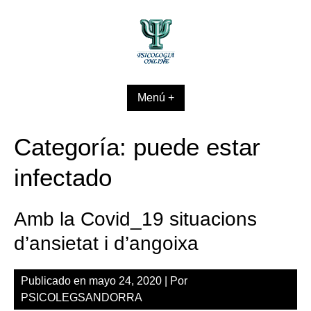
Skip
to
content
Menú +
Categoría:
puede estar
infectado
Amb la Covid_19 situacions
d’ansietat i d’angoixa
Publicado en
mayo 24, 2020
| Por
PSICOLEGSANDORRA