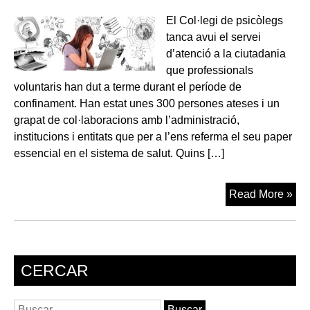
El Col·legi de psicòlegs
tanca avui el servei
d’atenció a la ciutadania
que professionals
voluntaris han dut a terme durant el període de
confinament. Han estat unes 300 persones ateses i un
grapat de col·laboracions amb l’administració,
institucions i entitats que per a l’ens referma el seu paper
essencial en el sistema de salut. Quins […]
Am
Read More »
la
Cov
sit
d’a
CERCAR
i
d’a
Buscar: