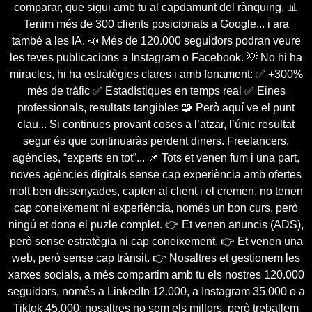
comparar, que sigui amb tu al capdamunt del rànquing. 📊
Tenim més de 300 clients posicionats a Google... i ara
també a les IA. 📣 Més de 120.000 seguidors podran veure
les teves publicacions a Instagram o Facebook. 💡 No hi ha
miracles, hi ha estratègies clares i amb fonament: ✅ +300%
més de tràfic ✅ Estadístiques en temps real ✅ Eines
professionals, resultats tangibles 🧩 Però aquí ve el punt
clau... Si continues provant coses a l’atzar, l’únic resultat
segur és que continuaràs perdent diners. Freelancers,
agències, “experts en tot”... 📌 Tots et venen fum i una part,
noves agències digitals sense cap experiència amb ofertes
molt ben dissenyades, capten al client i el cremen, no tenen
cap coneixement ni experiència, només un bon curs, però
ningú et dona el puzle complet. 👉 Et venen anuncis (ADS),
però sense estratègia ni cap coneixement. 👉 Et venen una
web, però sense cap trànsit. 👉 Nosaltres et gestionem les
xarxes socials, a més compartim amb tu els nostres 120.000
seguidors, només a LinkedIn 12.000, a Instagram 35.000 o a
Tiktok 45.000; nosaltres no som els millors, però treballem