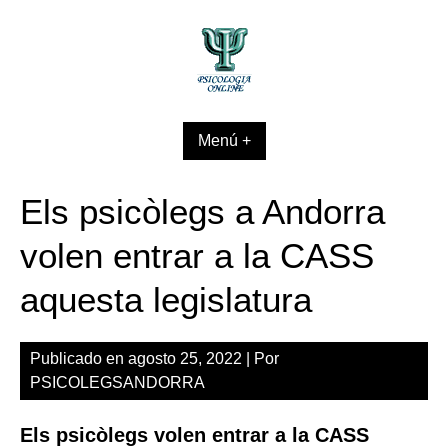
Skip
to
content
Menú +
Els psicòlegs a Andorra
volen entrar a la CASS
aquesta legislatura
Publicado en
agosto 25, 2022
| Por
PSICOLEGSANDORRA
Els psicòlegs volen entrar a la CASS