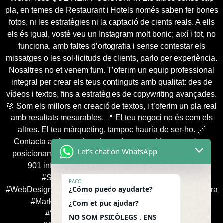
pla, en temes de Restaurant i Hotels només saben fer bones
fotos, ni les estratègies ni la captació de cients reals. A ells
els és igual, vostè veu un Instagram molt bonic; així i tot, no
funciona, amb faltes d’ortografia i sense contestar els
missatges o les sol·licituds de clients, parlo per experiència.
Nosaltres no et venem fum. T’oferim un equip professional
integral per crear els teus continguts amb qualitat: des de
vídeos i textos, fins a estratègies de copywriting avançades.
🎯 Som els millors en creació de textos, i t’oferim un pla real
amb resultats mesurables. 📍 El teu negoci no és com els
altres. El teu màrqueting, tampoc hauria de ser-ho. 🔗
Contacta amb nosaltres i transforma positivament el teu
Let's chat on WhatsApp
posicionament digital: 📞 +376 360 387 / 📞 +33 786 568
901 info@app-shop.fr 🎯 #AgenciaSEOAndorra
#SeoProfessionals #WordPressExperts
PACO
¿Cómo puedo ayudarte?
#WebDesignAndorra #PosicionamentSEO #SEOenAndorra
#MarketingDeContinguts #SeoParaEmpresas
¿Com et puc ajudar?
#VisibilidadOnline #BrandingAndorra
NO SOM PSICÒLEGS . ENS