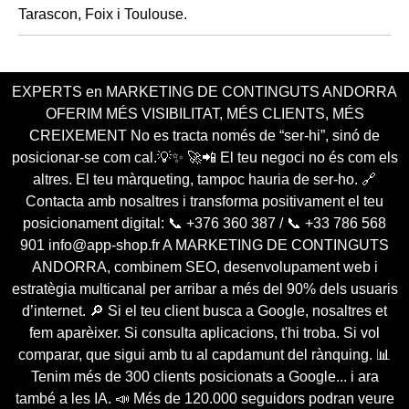
EXPERTS en MARKETING DE CONTINGUTS ANDORRA
OFERIM MÉS VISIBILITAT, MÉS CLIENTS, MÉS
CREIXEMENT No es tracta només de “ser-hi”, sinó de
posicionar-se com cal.💡✨ 🚀📲 El teu negoci no és com els
altres. El teu màrqueting, tampoc hauria de ser-ho. 🔗
Contacta amb nosaltres i transforma positivament el teu
posicionament digital: 📞 +376 360 387 / 📞 +33 786 568
901 info@app-shop.fr A MARKETING DE CONTINGUTS
ANDORRA, combinem SEO, desenvolupament web i
estratègia multicanal per arribar a més del 90% dels usuaris
d’internet. 🔎 Si el teu client busca a Google, nosaltres et
fem aparèixer. Si consulta aplicacions, t'hi troba. Si vol
comparar, que sigui amb tu al capdamunt del rànquing. 📊
Tenim més de 300 clients posicionats a Google... i ara
també a les IA. 📣 Més de 120.000 seguidors podran veure