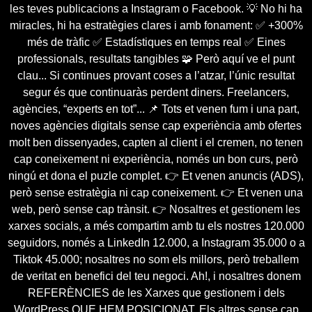
les teves publicacions a Instagram o Facebook. 💡 No hi ha
miracles, hi ha estratègies clares i amb fonament: ✅ +300%
més de tràfic ✅ Estadístiques en temps real ✅ Eines
professionals, resultats tangibles 🧩 Però aquí ve el punt
clau... Si continues provant coses a l’atzar, l’únic resultat
segur és que continuaràs perdent diners. Freelancers,
agències, “experts en tot”... 📌 Tots et venen fum i una part,
noves agències digitals sense cap experiència amb ofertes
molt ben dissenyades, capten al client i el cremen, no tenen
cap coneixement ni experiència, només un bon curs, però
ningú et dona el puzle complet. 👉 Et venen anuncis (ADS),
però sense estratègia ni cap coneixement. 👉 Et venen una
web, però sense cap trànsit. 👉 Nosaltres et gestionem les
xarxes socials, a més compartim amb tu els nostres 120.000
seguidors, només a LinkedIn 12.000, a Instagram 35.000 o a
Tiktok 45.000; nosaltres no som els millors, però treballem
de veritat en benefici del teu negoci. Ah!, i nosaltres donem
REFERÈNCIES de les Xarxes que gestionem i dels
WordPress QUE HEM POSICIONAT. Els altres sense cap