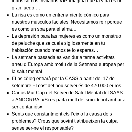
todos somos invitados VIP. Imagina que la vida es un
gran juego….
La risa es como un entrenamiento cómico para
nuestros músculos faciales. Necesitamos reír porque
es como un spa para el alma…
La depresión para las mujeres es como un monstruo
de peluche que se cuela sigilosamente en tu
habitación cuando menos te lo esperas…
La setmana passada es van dur a terme activitats
arreu d’Europa amb motiu de la Setmana europea per
la salut mental
El psicòleg entrarà per la CASS a partir del 17 de
setembre El cost del nou servei és de 470.000 euros
Carlos Mur Cap del Servei de Salut Mental del SAAS
a ANDORRA: «Si es parla molt del suïcidi pot arribar a
ser contagiós»
Sents que constantment ets l’eix o la causa dels
problemes? Creus que sovint t’atribueixen la culpa
sense ser-ne el responsable?