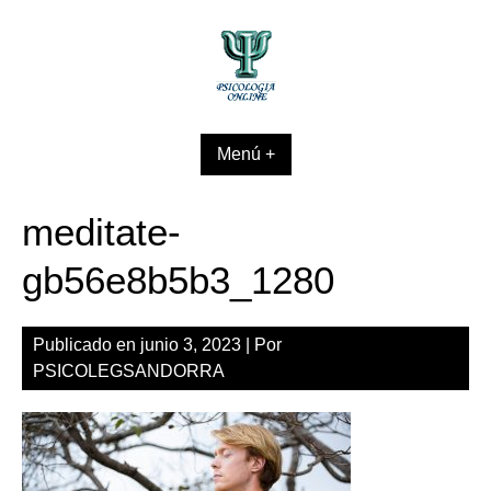
Skip
to
content
Menú +
meditate-
gb56e8b5b3_1280
Publicado en
junio 3, 2023
| Por
PSICOLEGSANDORRA