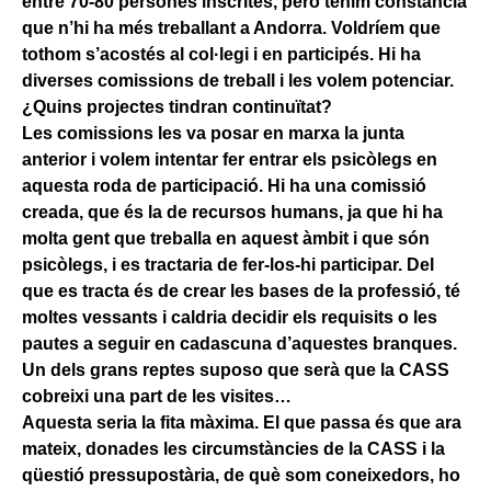
entre 70-80 persones inscrites, però tenim constància
que n’hi ha més treballant a Andorra. Voldríem que
tothom s’acostés al col·legi i en participés. Hi ha
diverses comissions de treball i les volem potenciar.
¿Quins projectes tindran continuïtat?
Les comissions les va posar en marxa la junta
anterior i volem intentar fer entrar els psicòlegs en
aquesta roda de participació. Hi ha una comissió
creada, que és la de recursos humans, ja que hi ha
molta gent que treballa en aquest àmbit i que són
psicòlegs, i es tractaria de fer-los-hi participar. Del
que es tracta és de crear les bases de la professió, té
moltes vessants i caldria decidir els requisits o les
pautes a seguir en cadascuna d’aquestes branques.
Un dels grans reptes suposo que serà que la CASS
cobreixi una part de les visites…
Aquesta seria la fita màxima. El que passa és que ara
mateix, donades les circumstàncies de la CASS i la
qüestió pressupostària, de què som coneixedors, ho