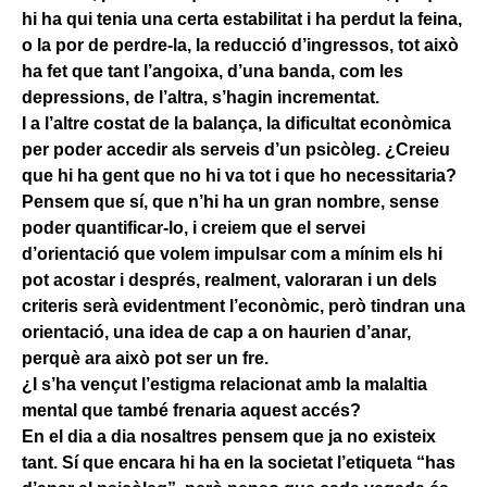
hi ha qui tenia una certa estabilitat i ha perdut la feina,
o la por de perdre-la, la reducció d’ingressos, tot això
ha fet que tant l’angoixa, d’una banda, com les
depressions, de l’altra, s’hagin incrementat.
I a l’altre costat de la balança, la dificultat econòmica
per poder accedir als serveis d’un psicòleg. ¿Creieu
que hi ha gent que no hi va tot i que ho necessitaria?
Pensem que sí, que n’hi ha un gran nombre, sense
poder quantificar-lo, i creiem que el servei
d’orientació que volem impulsar com a mínim els hi
pot acostar i després, realment, valoraran i un dels
criteris serà evidentment l’econòmic, però tindran una
orientació, una idea de cap a on haurien d’anar,
perquè ara això pot ser un fre.
¿I s’ha vençut l’estigma relacionat amb la malaltia
mental que també frenaria aquest accés?
En el dia a dia nosaltres pensem que ja no existeix
tant. Sí que encara hi ha en la societat l’etiqueta “has