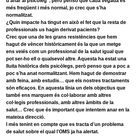
d’anar al psicòleg”, però penso que cada vegada és
més freqüent i més normal, jo crec que s’ha
normalitzat.
¿Quin impacte ha tingut en això el fet que la resta de
professionals us hagin derivat pacients?
Crec que una de les grans resistències que hem
hagut de vèncer històricament és la que un metge
ens veiés com un professional de la salut igual que
pot ser-ho ell o qualsevol altre. Aquesta ha estat una
lluita històrica dels psicòlegs, però penso que a poc a
poc s’ha anat normalitzant. Hem hagut de demostrar
amb feina, amb estudis… que els nostres tractaments
són eficaços. En aquesta línia un dels objectius que
també ens marquem és col·laborar amb altres
col·legis professionals, amb altres àmbits de la
salut… Crec que és important que intentem anar en la
mateixa direcció.
I més tenint en compte que es tracta d’un problema
de salut sobre el qual l’OMS ja ha alertat.