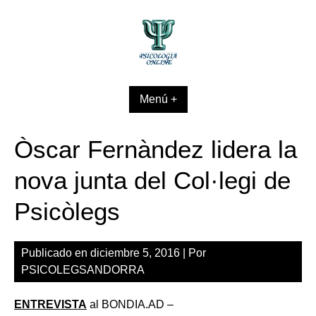
Skip
to
content
Menú +
Òscar Fernàndez lidera la
nova junta del Col·legi de
Psicòlegs
Publicado en
diciembre 5, 2016
| Por
PSICOLEGSANDORRA
ENTREVISTA
al
BONDIA.AD
–