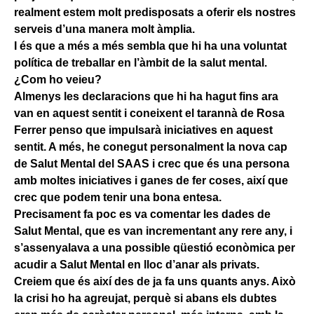
realment estem molt predisposats a oferir els nostres
serveis d’una manera molt àmplia.
I és que a més a més sembla que hi ha una voluntat
política de treballar en l’àmbit de la salut mental.
¿Com ho veieu?
Almenys les declaracions que hi ha hagut fins ara
van en aquest sentit i coneixent el tarannà de Rosa
Ferrer penso que impulsarà iniciatives en aquest
sentit. A més, he conegut personalment la nova cap
de Salut Mental del SAAS i crec que és una persona
amb moltes iniciatives i ganes de fer coses, així que
crec que podem tenir una bona entesa.
Precisament fa poc es va comentar les dades de
Salut Mental, que es van incrementant any rere any, i
s’assenyalava a una possible qüestió econòmica per
acudir a Salut Mental en lloc d’anar als privats.
Creiem que és així des de ja fa uns quants anys. Això
la crisi ho ha agreujat, perquè si abans els dubtes