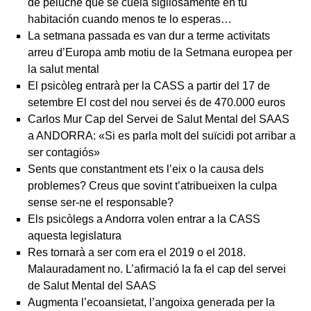
de peluche que se cuela sigilosamente en tu
habitación cuando menos te lo esperas…
La setmana passada es van dur a terme activitats
arreu d’Europa amb motiu de la Setmana europea per
la salut mental
El psicòleg entrarà per la CASS a partir del 17 de
setembre El cost del nou servei és de 470.000 euros
Carlos Mur Cap del Servei de Salut Mental del SAAS
a ANDORRA: «Si es parla molt del suïcidi pot arribar a
ser contagiós»
Sents que constantment ets l’eix o la causa dels
problemes? Creus que sovint t’atribueixen la culpa
sense ser-ne el responsable?
Els psicòlegs a Andorra volen entrar a la CASS
aquesta legislatura
Res tornarà a ser com era el 2019 o el 2018.
Malauradament no. L’afirmació la fa el cap del servei
de Salut Mental del SAAS
Augmenta l’ecoansietat, l’angoixa generada per la