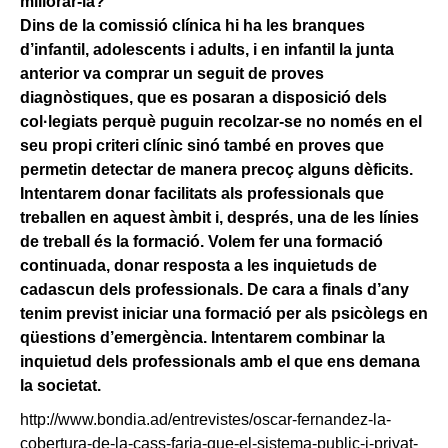
millorar-la?
Dins de la comissió clínica hi ha les branques
d’infantil, adolescents i adults, i en infantil la junta
anterior va comprar un seguit de proves
diagnòstiques, que es posaran a disposició dels
col·legiats perquè puguin recolzar-se no només en el
seu propi criteri clínic sinó també en proves que
permetin detectar de manera precoç alguns dèficits.
Intentarem donar facilitats als professionals que
treballen en aquest àmbit i, després, una de les línies
de treball és la formació. Volem fer una formació
continuada, donar resposta a les inquietuds de
cadascun dels professionals. De cara a finals d’any
tenim previst iniciar una formació per als psicòlegs en
qüestions d’emergència. Intentarem combinar la
inquietud dels professionals amb el que ens demana
la societat.
http://www.bondia.ad/entrevistes/oscar-fernandez-la-
cobertura-de-la-cass-faria-que-el-sistema-public-i-privat-