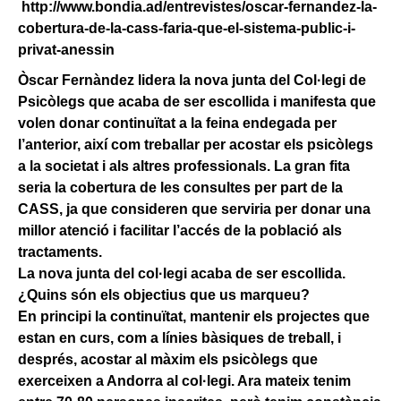
http://www.bondia.ad/entrevistes/oscar-fernandez-la-
cobertura-de-la-cass-faria-que-el-sistema-public-i-
privat-anessin
Òscar Fernàndez lidera la nova junta del Col·legi de
Psicòlegs que acaba de ser escollida i manifesta que
volen donar continuïtat a la feina endegada per
l’anterior, així com treballar per acostar els psicòlegs
a la societat i als altres professionals. La gran fita
seria la cobertura de les consultes per part de la
CASS, ja que consideren que serviria per donar una
millor atenció i facilitar l’accés de la població als
tractaments.
La nova junta del col·legi acaba de ser escollida.
¿Quins són els objectius que us marqueu?
En principi la continuïtat, mantenir els projectes que
estan en curs, com a línies bàsiques de treball, i
després, acostar al màxim els psicòlegs que
exerceixen a Andorra al col·legi. Ara mateix tenim