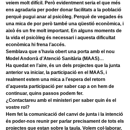
veiem molt difícil. Però evidentment seria el que més
ens agradaria per poder donar facilitats a la població
perquè pugui anar al psicòleg. Perquè de vegades és
una mica de por però també una qüestió econòmica, i
això és un fre molt important. En alguns moments de
la vida el psicòleg és necessari i aquesta dificultat
econòmica hi frena l’accés.
Semblava que s’havia obert una porta amb el nou
Model Andorrà d’Atenció Sanitària (MAAS)…
Ha quedat en l’aire, és un dels projectes que la junta
anterior va iniciar, la participació en el MAAS, i
realment estem una mica a l’espera del retorn
d’aquesta participació per saber cap a on hem de
continuar, quins passos podem fer.
¿Contactareu amb el ministeri per saber quin és el
vostre rol?
Hem fet la comunicació del canvi de junta i la intenció
és poder-nos reunir per parlar precisament de tots els
projectes que estan sobre la taula. Volem col·laborar,