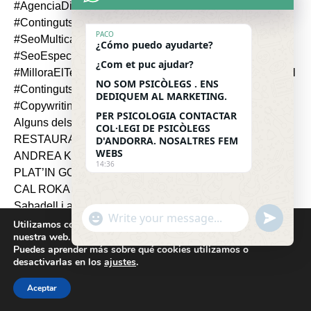
PACO
¿Cómo puedo ayudarte?
¿Com et puc ajudar?
NO SOM PSICÒLEGS . ENS
DEDIQUEM AL MARKETING.
PER PSICOLOGIA CONTACTAR
COL·LEGI DE PSICÒLEGS
D'ANDORRA. NOSALTRES FEM
WEBS
14:36
"
u
W
Utilizamos cookies para ofrecerte la mejor experiencia en
+
n
nuestra web.
h
c
d
Puedes aprender más sobre qué cookies utilizamos o
a
desactivarlas en los
h
ajustes
.
e
t
a
f
EXPERTS en MARKETING DE CONTINGUTS ANDORRA
Cookies help us deliver our services. By using our
Aceptar
s
t
i
OFERIM MÉS VISIBILITAT, MÉS CLIENTS, MÉS
H
services, you agree to our use of cookies.
Got it
A
y
n