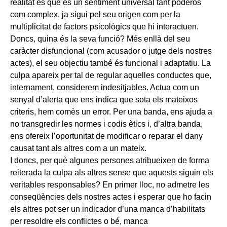
realitat és que és un sentiment universal tant poderós
com complex, ja sigui pel seu origen com per la
multiplicitat de factors psicològics que hi interactuen.
Doncs, quina és la seva funció? Més enllà del seu
caràcter disfuncional (com acusador o jutge dels nostres
actes), el seu objectiu també és funcional i adaptatiu. La
culpa apareix per tal de regular aquelles conductes que,
internament, considerem indesitjables. Actua com un
senyal d’alerta que ens indica que sota els mateixos
criteris, hem comès un error. Per una banda, ens ajuda a
no transgredir les normes i codis ètics i, d’altra banda,
ens ofereix l’oportunitat de modificar o reparar el dany
causat tant als altres com a un mateix.
I doncs, per què algunes persones atribueixen de forma
reiterada la culpa als altres sense que aquests siguin els
veritables responsables? En primer lloc, no admetre les
conseqüències dels nostres actes i esperar que ho facin
els altres pot ser un indicador d’una manca d’habilitats
per resoldre els conflictes o bé, manca