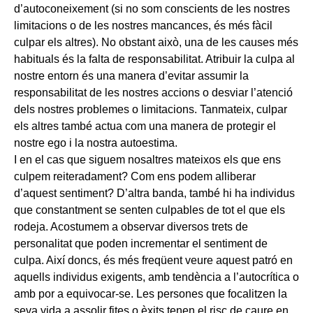
d’autoconeixement (si no som conscients de les nostres
limitacions o de les nostres mancances, és més fàcil
culpar els altres). No obstant això, una de les causes més
habituals és la falta de responsabilitat. Atribuir la culpa al
nostre entorn és una manera d’evitar assumir la
responsabilitat de les nostres accions o desviar l’atenció
dels nostres problemes o limitacions. Tanmateix, culpar
els altres també actua com una manera de protegir el
nostre ego i la nostra autoestima.
I en el cas que siguem nosaltres mateixos els que ens
culpem reiteradament? Com ens podem alliberar
d’aquest sentiment? D’altra banda, també hi ha individus
que constantment se senten culpables de tot el que els
rodeja. Acostumem a observar diversos trets de
personalitat que poden incrementar el sentiment de
culpa. Així doncs, és més freqüent veure aquest patró en
aquells individus exigents, amb tendència a l’autocrítica o
amb por a equivocar-se. Les persones que focalitzen la
seva vida a assolir fites o èxits tenen el risc de caure en