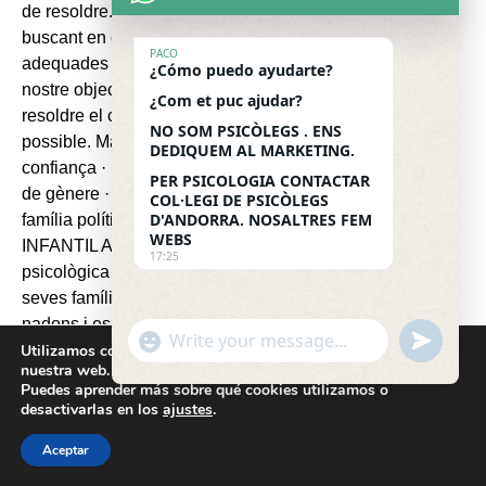
PACO
¿Cómo puedo ayudarte?
¿Com et puc ajudar?
NO SOM PSICÒLEGS . ENS
DEDIQUEM AL MARKETING.
PER PSICOLOGIA CONTACTAR
COL·LEGI DE PSICÒLEGS
D'ANDORRA. NOSALTRES FEM
WEBS
17:25
"
u
W
Utilizamos cookies para ofrecerte la mejor experiencia en
+
n
nuestra web.
h
c
d
Puedes aprender más sobre qué cookies utilizamos o
a
desactivarlas en los
h
ajustes
.
e
t
a
f
Cookies help us deliver our services. By using our
Aceptar
s
t
i
H
services, you agree to our use of cookies.
Got it
A
y
n