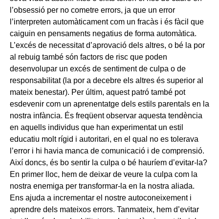
l’obsessió per no cometre errors, ja que un error
l’interpreten automàticament com un fracàs i és fàcil que
caiguin en pensaments negatius de forma automàtica.
L’excés de necessitat d’aprovació dels altres, o bé la por
al rebuig també són factors de risc que poden
desenvolupar un excés de sentiment de culpa o de
responsabilitat (la por a decebre els altres és superior al
mateix benestar). Per últim, aquest patró també pot
esdevenir com un aprenentatge dels estils parentals en la
nostra infància. És freqüent observar aquesta tendència
en aquells individus que han experimentat un estil
educatiu molt rígid i autoritari, en el qual no es tolerava
l’error i hi havia manca de comunicació i de comprensió.
Així doncs, és bo sentir la culpa o bé hauríem d’evitar-la?
En primer lloc, hem de deixar de veure la culpa com la
nostra enemiga per transformar-la en la nostra aliada.
Ens ajuda a incrementar el nostre autoconeixement i
aprendre dels mateixos errors. Tanmateix, hem d’evitar