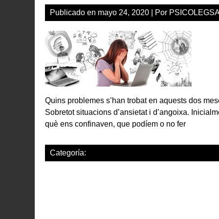
Publicado en
mayo 24, 2020
| Por
PSICOLEGS
Quins problemes s’han trobat en aquests dos me
Sobretot situacions d’ansietat i d’angoixa. Inicia
què ens confinaven, que podíem o no fer
Categoría: