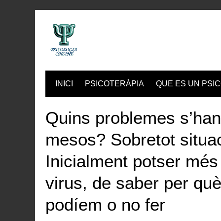
Skip
to
content
INICI
PSICOTERÀPIA
QUE ES UN PSIC
Quins problemes s’han
mesos? Sobretot situac
Inicialment potser més
virus, de saber per qu
podíem o no fer