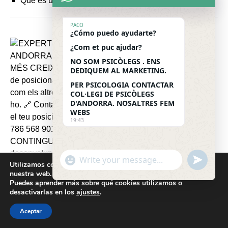
Què és un Neuropsicòleg?
PACO
¿Cómo puedo ayudarte?
¿Com et puc ajudar?
NO SOM PSICÒLEGS . ENS
DEDIQUEM AL MARKETING.
PER PSICOLOGIA CONTACTAR
COL·LEGI DE PSICÒLEGS
D'ANDORRA. NOSALTRES FEM
WEBS
19:43
"
u
W
Utilizamos cookies para ofrecerte la mejor experiencia en
+
n
nuestra web.
h
c
d
Puedes aprender más sobre qué cookies utilizamos o
a
desactivarlas en los
h
ajustes
.
e
t
a
f
Cookies help us deliver our services. By using our
Aceptar
s
t
i
H
services, you agree to our use of cookies.
Got it
A
y
n