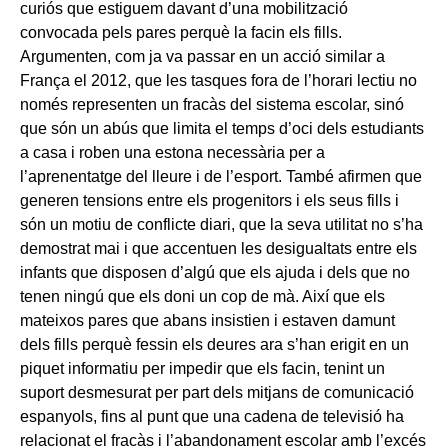
curiós que estiguem davant d’una mobilització
convocada pels pares perquè la facin els fills.
Argumenten, com ja va passar en un acció similar a
França el 2012, que les tasques fora de l’horari lectiu no
només representen un fracàs del sistema escolar, sinó
que són un abús que limita el temps d’oci dels estudiants
a casa i roben una estona necessària per a
l’aprenentatge del lleure i de l’esport. També afirmen que
generen tensions entre els progenitors i els seus fills i
són un motiu de conflicte diari, que la seva utilitat no s’ha
demostrat mai i que accentuen les desigualtats entre els
infants que disposen d’algú que els ajuda i dels que no
tenen ningú que els doni un cop de mà. Així que els
mateixos pares que abans insistien i estaven damunt
dels fills perquè fessin els deures ara s’han erigit en un
piquet informatiu per impedir que els facin, tenint un
suport desmesurat per part dels mitjans de comunicació
espanyols, fins al punt que una cadena de televisió ha
relacionat el fracàs i l’abandonament escolar amb l’excés