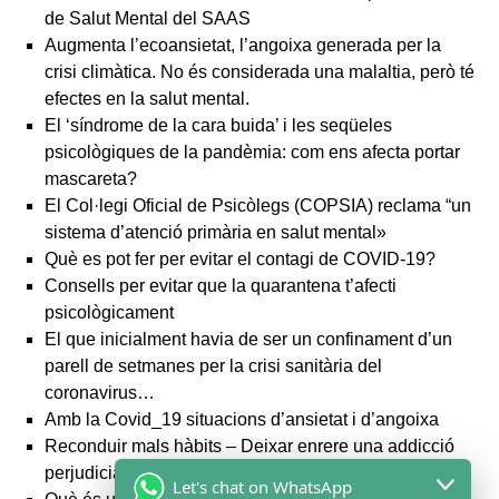
de Salut Mental del SAAS
Augmenta l’ecoansietat, l’angoixa generada per la
crisi climàtica. No és considerada una malaltia, però té
efectes en la salut mental.
El ‘síndrome de la cara buida’ i les seqüeles
psicològiques de la pandèmia: com ens afecta portar
mascareta?
El Col·legi Oficial de Psicòlegs (COPSIA) reclama “un
sistema d’atenció primària en salut mental»
Què es pot fer per evitar el contagi de COVID-19?
Consells per evitar que la quarantena t’afecti
psicològicament
El que inicialment havia de ser un confinament d’un
parell de setmanes per la crisi sanitària del
coronavirus…
Amb la Covid_19 situacions d’ansietat i d’angoixa
Reconduir mals hàbits – Deixar enrere una addicció
perjudicial sol requerir l’ajuda de professionals
Let's chat on WhatsApp