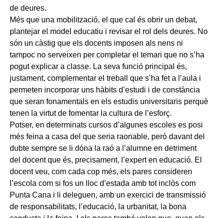
de deures.
Més que una mobilització, el que cal és obrir un debat,
plantejar el model educatiu i revisar el rol dels deures. No
són un càstig que els docents imposen als nens ni
tampoc no serveixen per completar el temari que no s’ha
pogut explicar a classe. La seva funció principal és,
justament, complementar el treball que s’ha fet a l’aula i
permeten incorporar uns hàbits d’estudi i de constància
que seran fonamentals en els estudis universitaris perquè
tenen la virtut de fomentar la cultura de l’esforç.
Potser, en determinats cursos d’algunes escoles es posi
més feina a casa del que seria raonable, però davant del
dubte sempre se li dóna la raó a l’alumne en detriment
del docent que és, precisament, l’expert en educació. El
docent veu, com cada cop més, els pares consideren
l’escola com si fos un lloc d’estada amb tot inclòs com
Punta Cana i li deleguen, amb un exercici de transmissió
de responsabilitats, l’educació, la urbanitat, la bona