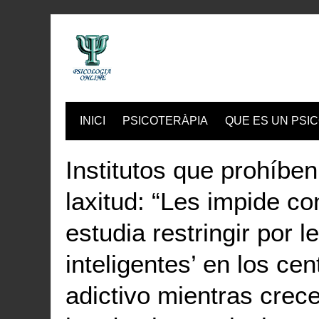
Skip
to
content
INICI
PSICOTERÀPIA
QUE ES UN PSIC
Institutos que prohíbe
laxitud: “Les impide c
estudia restringir por l
inteligentes’ en los ce
adictivo mientras crec