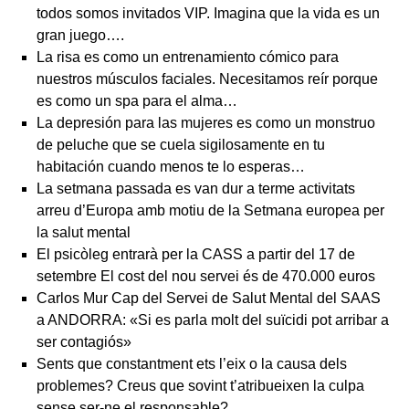
todos somos invitados VIP. Imagina que la vida es un
gran juego….
La risa es como un entrenamiento cómico para
nuestros músculos faciales. Necesitamos reír porque
es como un spa para el alma…
La depresión para las mujeres es como un monstruo
de peluche que se cuela sigilosamente en tu
habitación cuando menos te lo esperas…
La setmana passada es van dur a terme activitats
arreu d’Europa amb motiu de la Setmana europea per
la salut mental
El psicòleg entrarà per la CASS a partir del 17 de
setembre El cost del nou servei és de 470.000 euros
Carlos Mur Cap del Servei de Salut Mental del SAAS
a ANDORRA: «Si es parla molt del suïcidi pot arribar a
ser contagiós»
Sents que constantment ets l’eix o la causa dels
problemes? Creus que sovint t’atribueixen la culpa
sense ser-ne el responsable?