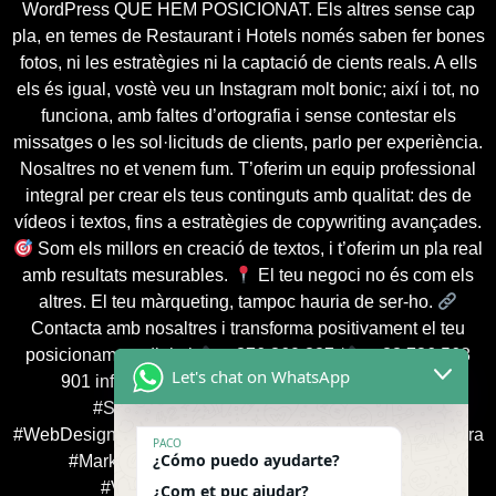
WordPress QUE HEM POSICIONAT. Els altres sense cap
pla, en temes de Restaurant i Hotels només saben fer bones
fotos, ni les estratègies ni la captació de cients reals. A ells
els és igual, vostè veu un Instagram molt bonic; així i tot, no
funciona, amb faltes d’ortografia i sense contestar els
missatges o les sol·licituds de clients, parlo per experiència.
Nosaltres no et venem fum. T’oferim un equip professional
integral per crear els teus continguts amb qualitat: des de
vídeos i textos, fins a estratègies de copywriting avançades.
Som els millors en creació de textos, i t’oferim un pla real
amb resultats mesurables.
El teu negoci no és com els
altres. El teu màrqueting, tampoc hauria de ser-ho.
Contacta amb nosaltres i transforma positivament el teu
posicionament digital:
+376 360 387 /
+33 786 568
Let's chat on WhatsApp
901 info@app-shop.fr
#AgenciaSEOAndorra
#SeoProfessionals #WordPressExperts
#WebDesignAndorra #PosicionamentSEO #SEOenAndorra
PACO
¿Cómo puedo ayudarte?
#MarketingDeContinguts #SeoParaEmpresas
#VisibilidadOnline #BrandingAndorra
¿Com et puc ajudar?