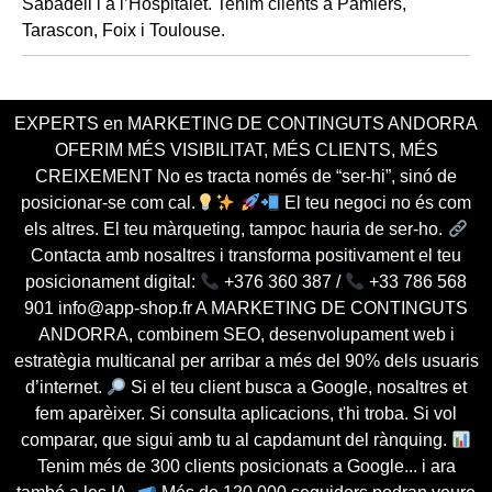
EXPERTS en MARKETING DE CONTINGUTS ANDORRA
OFERIM MÉS VISIBILITAT, MÉS CLIENTS, MÉS
CREIXEMENT No es tracta només de “ser-hi”, sinó de
posicionar-se com cal.
El teu negoci no és com
els altres. El teu màrqueting, tampoc hauria de ser-ho.
Contacta amb nosaltres i transforma positivament el teu
posicionament digital:
+376 360 387 /
+33 786 568
901 info@app-shop.fr A MARKETING DE CONTINGUTS
ANDORRA, combinem SEO, desenvolupament web i
estratègia multicanal per arribar a més del 90% dels usuaris
d’internet.
Si el teu client busca a Google, nosaltres et
fem aparèixer. Si consulta aplicacions, t'hi troba. Si vol
comparar, que sigui amb tu al capdamunt del rànquing.
Tenim més de 300 clients posicionats a Google... i ara