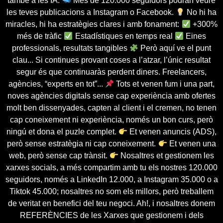
també a les IA.
Més de 120.000 seguidors podran veure
les teves publicacions a Instagram o Facebook.
No hi ha
miracles, hi ha estratègies clares i amb fonament:
+300%
més de tràfic
Estadístiques en temps real
Eines
professionals, resultats tangibles
Però aquí ve el punt
clau... Si continues provant coses a l’atzar, l’únic resultat
segur és que continuaràs perdent diners. Freelancers,
agències, “experts en tot”...
Tots et venen fum i una part,
noves agències digitals sense cap experiència amb ofertes
molt ben dissenyades, capten al client i el cremen, no tenen
cap coneixement ni experiència, només un bon curs, però
ningú et dona el puzle complet.
Et venen anuncis (ADS),
però sense estratègia ni cap coneixement.
Et venen una
web, però sense cap trànsit.
Nosaltres et gestionem les
xarxes socials, a més compartim amb tu els nostres 120.000
seguidors, només a LinkedIn 12.000, a Instagram 35.000 o a
Tiktok 45.000; nosaltres no som els millors, però treballem
de veritat en benefici del teu negoci. Ah!, i nosaltres donem
REFERÈNCIES de les Xarxes que gestionem i dels