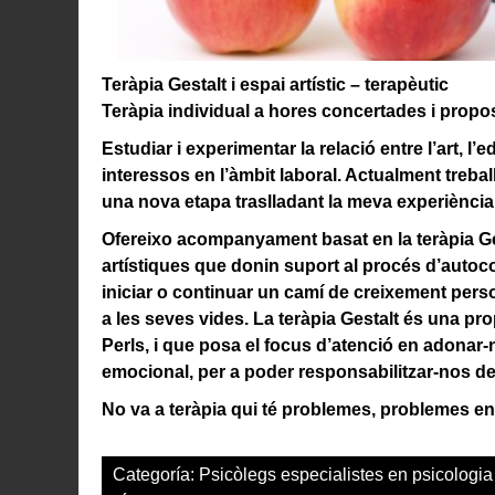
Teràpia Gestalt i espai artístic – terapèutic
Teràpia individual a hores concertades i propo
Estudiar i experimentar la relació entre l’art, 
interessos en l’àmbit laboral. Actualment treba
una nova etapa traslladant la meva experiència
Ofereixo acompanyament basat en la teràpia Ges
artístiques que donin suport al procés d’autoc
iniciar o continuar un camí de creixement perso
a les seves vides. La teràpia Gestalt és una pr
Perls, i que posa el focus d’atenció en adonar-no
emocional, per a poder responsabilitzar-nos de
No va a teràpia qui té problemes, problemes en t
Categoría:
Psicòlegs especialistes en psicologia 