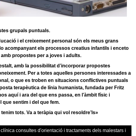
stes grupals puntuals.
l’educació i el creixement personal són els meus grans
llo acompanyant els processos creatius infantils i enceto
 amb propostes per a joves i adults.
talt, amb la possibilitat d’incorporar propostes
oneixement. Per a totes aquelles persones interessades a
nal, o que es troben en situacions conflictives puntuals
oposta terapèutica de línia humanista, fundada per Fritz
s aquí i ara del que ens passa, en l’àmbit físic i
l que sentim i del que fem.
enim tots. Va a teràpia qui vol resoldre’ls»
clínica consultes d'orientació i tractaments dels malestars i