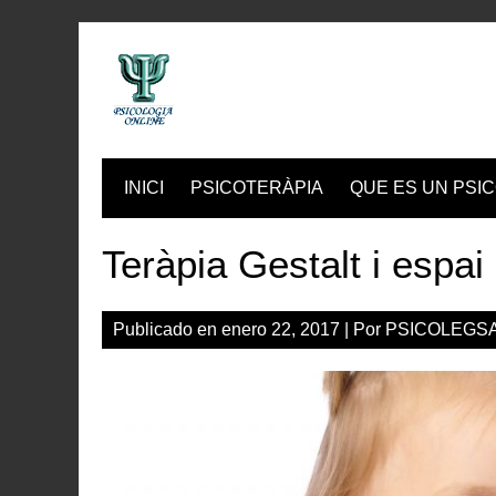
Skip
to
content
INICI
PSICOTERÀPIA
QUE ES UN PSIC
Teràpia Gestalt i espai 
Publicado en
enero 22, 2017
| Por
PSICOLEGS